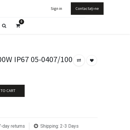
Sign in
Contactați-ne
0
0W IP67 05-0407/100
 TO CART
7-day returns
Shipping: 2-3 Days