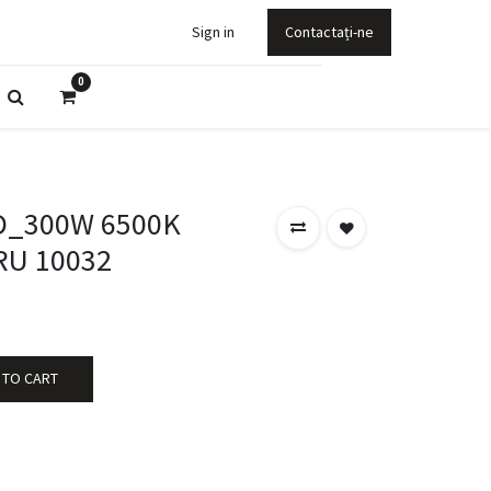
Sign in
Contactați-ne
0
D_300W 6500K
RU 10032
 TO CART