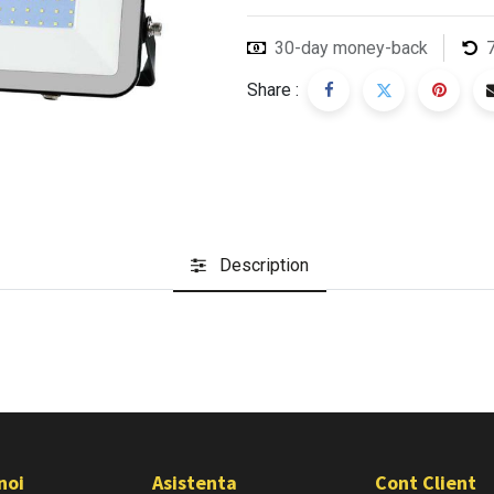
30-day money-back
Share :
Description
noi
Asistenta
Cont Client