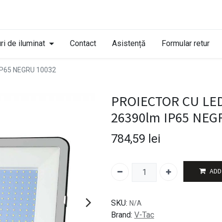
ri de iluminat
Contact
Asistență
Formular retur
IP65 NEGRU 10032
PROIECTOR CU LE
26390lm IP65 NEG
784,59
lei
ADD
SKU:
N/A
Brand:
V-Tac