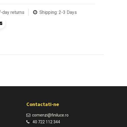
7-day returns
Shipping: 2-3 Days
Contactati-ne
comenzi@finiluce.ro​
+
40 722 112 344