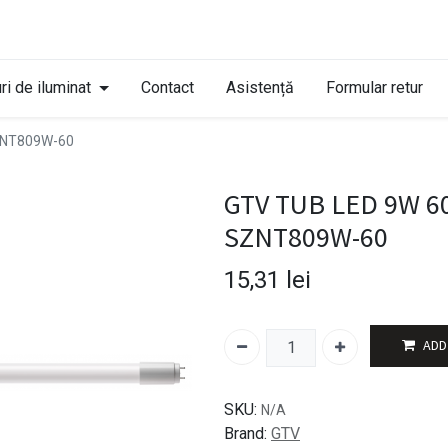
ri de iluminat
Contact
Asistență
Formular retur
ZNT809W-60
GTV TUB LED 9W 60
SZNT809W-60
15,31
lei
ADD
SKU:
N/A
Brand:
GTV