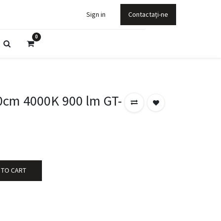
Sign in
Contactați-ne
0
cm 4000K 900 lm GT-
 TO CART