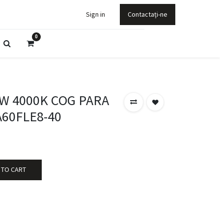
Sign in
Contactați-ne
0
8W 4000K COG PARA
A60FLE8-40
 TO CART