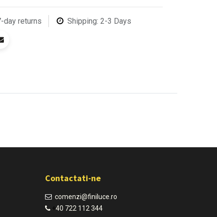
7-day returns
Shipping: 2-3 Days
Contactati-ne
comenzi@finiluce.ro​
+
40 722 112 344