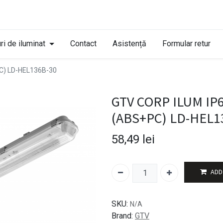
ri de iluminat
Contact
Asistență
Formular retur
C) LD-HEL136B-30
GTV CORP ILUM IP
(ABS+PC) LD-HEL1
58,49
lei
ADD
SKU:
N/A
Brand:
GTV