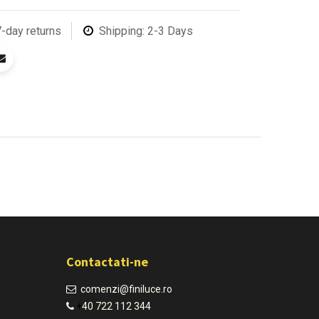
7-day returns
Shipping: 2-3 Days
Contactati-ne
comenzi@finiluce.ro​
+
40 722 112 344