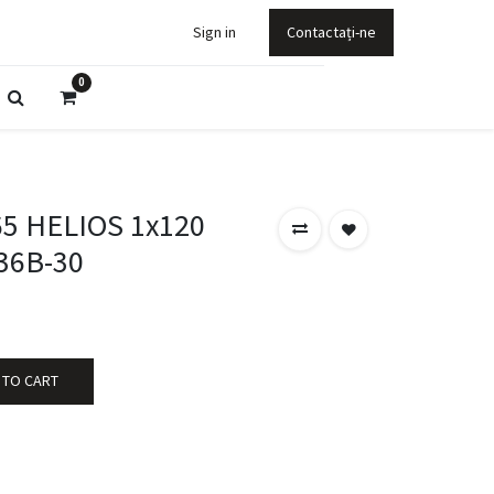
Sign in
Contactați-ne
0
65 HELIOS 1x120
36B-30
 TO CART