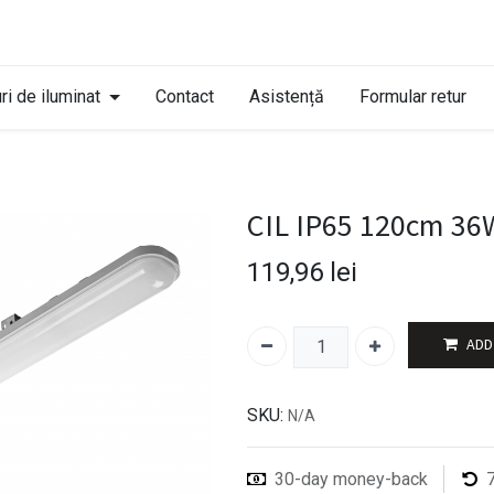
ri de iluminat
Contact
Asistență
Formular retur
CIL IP65 120cm 36
119,96
lei
ADD
SKU:
N/A
30-day money-back