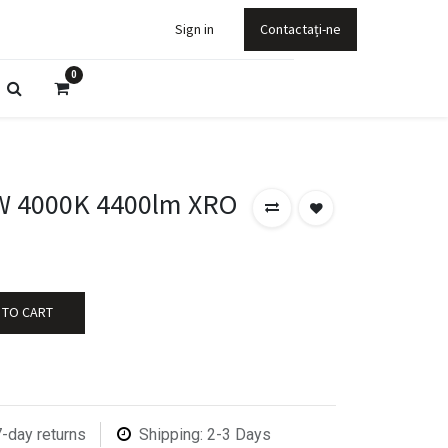
Sign in
Contactați-ne
0
W 4000K 4400lm XRO
 TO CART
7-day returns
Shipping: 2-3 Days