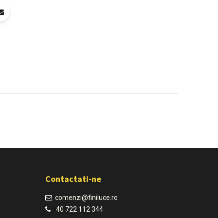
Contactati-ne
comenzi@finiluce.ro​
+
40 722 112 344