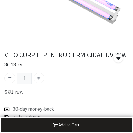
VITO CORP IL PENTRU GERMICIDAL UV 30W
36,18
lei
SKU:
N/A
30-day money-back
7-day returns
Shipping: 2-3 Days
Add to Cart