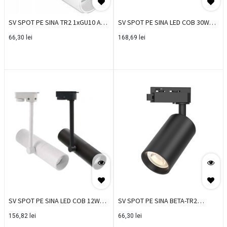
SV SPOT PE SINA TR2 1xGU10 ALB
SV SPOT PE SINA LED COB 30W
BR-BH04-00600
4500K 36GR 220V NEGRU VT-
66,30
lei
168,69
lei
SS2101810
SV SPOT PE SINA LED COB 12W
SV SPOT PE SINA BETA-TR2
4500K 15GR 220V NEGRU VT-
1xGU10 NEGRU BR-BH04-10601
156,82
lei
66,30
lei
SS2101670