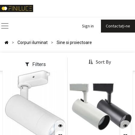
Sign in
Contactați-ne
Corpuri iluminat
Sine si proiectoare
Sort By
Filters